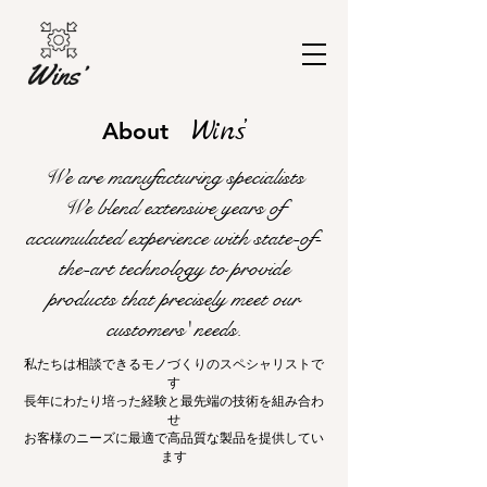
Wins’
About
We are manufacturing specialists
We blend extensive years of
accumulated experience with state-of-
the-art technology to provide
products that precisely meet our
customers' needs.
私たちは相談できるモノづくりのスペシャリストで
す
長年にわたり培った経験と最先端の技術を組み合わ
せ
お客様のニーズに最適で高品質な製品を提供してい
ます