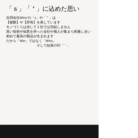
​「ｓ」「 ’ 」に込めた思い
合同会社Wins’の「s」や「
’
」は
【複数】や【所有】を表しています
モノづくりは決して１社では完結しません
高い技術や知恵を持った会社や個人が集まり刺激し合い
初めて最高の製品が生まれます
だから「Win」ではなく「Wins」
そして結束の印「 ’ 」
Stay Connected